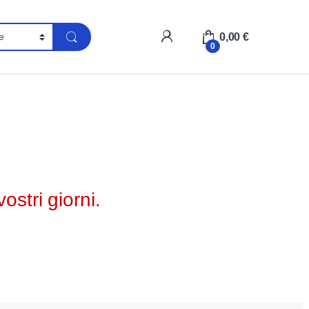
0,00
€
0
ostri giorni.