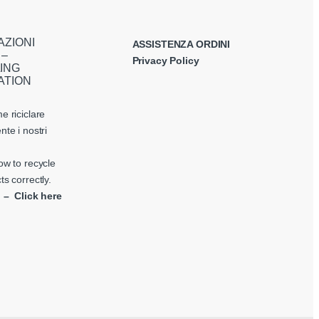
AZIONI
ASSISTENZA ORDINI
 –
Privacy Policy
ING
ATION
e riciclare
nte i nostri
ow to recycle
ts correctly.
i – Click here